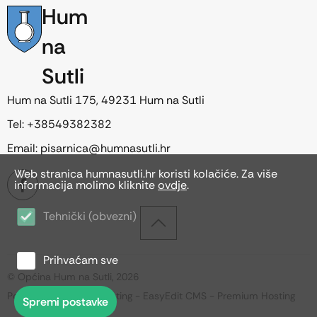
Hum
na
Sutli
Hum na Sutli 175, 49231 Hum na Sutli
Tel: +38549382382
Email: pisarnica@humnasutli.hr
Web stranica humnasutli.hr koristi kolačiće. Za više
informacija molimo kliknite
ovdje
.
Tehnički (obvezni)
Prihvaćam sve
© Općina Hum na Sutli, 2026
Powered by WEB Marketing
-
EasyEdit CMS
-
Premium Hosting
Spremi postavke