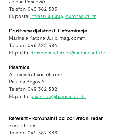
Jelena Posilović
Telefon: 049 382 385
El. pošta:
infrastruktura@humnasutli.hr
Društvene djelatnosti i informiranje
Marinela Katona Jurić, mag. comm.
Telefon
: 049 382 384
El. pošta:
drustveni.referent@humnasutli.hr
Pisarnica
Administrativni referent
Paulina Bogović
Telefon: 049 382 382
El. pošta:
pisarnica@humnasutli.hr
Referent - komunalni i poljoprivredni redar
Zoran Tepeš
Telefon: 049 382 386