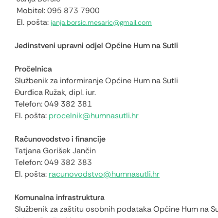
Mobitel: 095 873 7900
El. pošta:
janja.borsic.mesaric@gmail.com
Jedinstveni upravni odjel Općine Hum na Sutli
Pročelnica
Službenik za informiranje Općine Hum na Sutli
Đurđica Ružak, dipl. iur.
Telefon: 049 382 381
El. pošta:
procelnik@humnasutli.hr
Računovodstvo i financije
Tatjana Gorišek Jančin
Telefon: 049 382 383
El. pošta:
racunovodstvo@humnasutli.hr
Komunalna infrastruktura
Službenik za zaštitu osobnih podataka Općine Hum na S