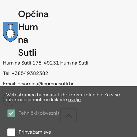
Općina
Hum
na
Sutli
Hum na Sutli 175, 49231 Hum na Sutli
Tel: +38549382382
Email: pisarnica@humnasutli.hr
Web stranica humnasutli.hr koristi kolačiće. Za više
informacija molimo kliknite
ovdje
.
Tehnički (obvezni)
Prihvaćam sve