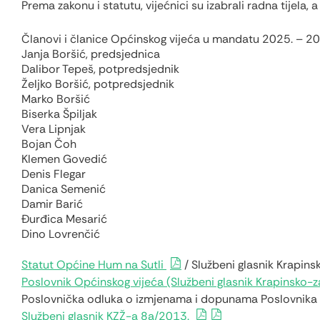
Prema zakonu i statutu, vijećnici su izabrali radna tijela, a
Članovi i članice Općinskog vijeća u mandatu 2025. –
20
Janja Boršić, predsjednica
Dalibor Tepeš, potpredsjednik
Željko Boršić, potpredsjednik
Marko Boršić
Biserka Špiljak
Vera Lipnjak
Bojan Čoh
Klemen Govedić
Denis Flegar
Danica Semenić
Damir Barić
Đurđica Mesarić
Dino Lovrenčić
Statut Općine Hum na Sutli
/
Službeni glasnik Krapin
Poslovnik Općinskog vijeća (Službeni glasnik Krapinsko-z
Poslovnička odluka o izmjenama i dopunama Poslovnika 
Službeni glasnik KZŽ-a 8a/2013.