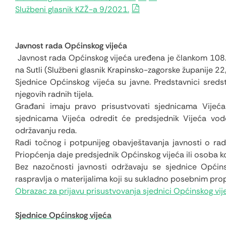
Službeni glasnik KZŽ-a 9/2021.
Javnost rada Općinskog vijeća
Javnost rada Općinskog vijeća uređena je člankom 108
na Sutli (Službeni glasnik Krapinsko-zagorske županije 22
Sjednice Općinskog vijeća su javne. Predstavnici sreds
njegovih radnih tijela.
Građani imaju pravo prisustvovati sjednicama Vijeća 
sjednicama Vijeća odredit će predsjednik Vijeća vo
održavanju reda.
Radi točnog i potpunijeg obavještavanja javnosti o ra
Priopćenja daje predsjednik Općinskog vijeća ili osoba ko
Bez nazočnosti javnosti održavaju se sjednice Općinsk
raspravlja o materijalima koji su sukladno posebnim pro
Obrazac za prijavu prisustvovanja sjednici Općinskog vi
Sjednice Općinskog vijeća