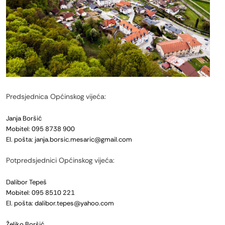
Predsjednica Općinskog vijeća:
Janja Boršić
Mobitel: 095 8738 900
El. pošta: janja.borsic.mesaric@gmail.com
Potpredsjednici Općinskog vijeća:
Dalibor Tepeš
Mobitel: 095 8510 221
El. pošta: dalibor.tepes@yahoo.com
Željko Boršić