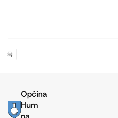
Općina
Hum
na