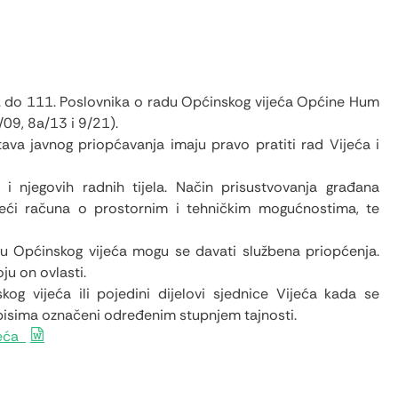
. do 111. Poslovnika o radu Općinskog vijeća Općine Hum
/09, 8a/13 i 9/21).
tava javnog priopćavanja imaju pravo pratiti rad Vijeća i
i njegovih radnih tijela. Način prisustvovanja građana
deći računa o prostornim i tehničkim mogućnostima, te
du Općinskog vijeća mogu se davati službena priopćenja.
ju on ovlasti.
og vijeća ili pojedini dijelovi sjednice Vijeća kada se
pisima označeni određenim stupnjem tajnosti.
jeća