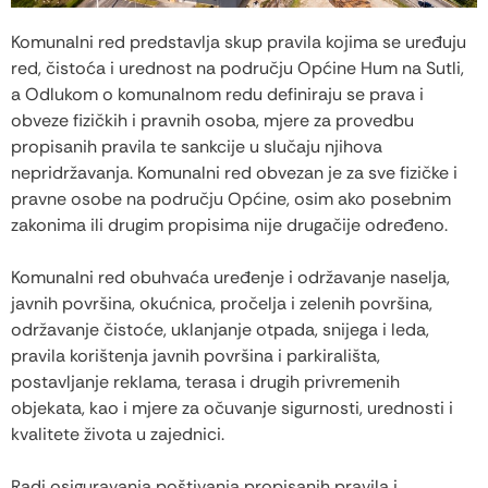
Komunalni red predstavlja skup pravila kojima se uređuju
red, čistoća i urednost na području Općine Hum na Sutli,
a Odlukom o komunalnom redu definiraju se prava i
obveze fizičkih i pravnih osoba, mjere za provedbu
propisanih pravila te sankcije u slučaju njihova
nepridržavanja. Komunalni red obvezan je za sve fizičke i
pravne osobe na području Općine, osim ako posebnim
zakonima ili drugim propisima nije drugačije određeno.
Komunalni red obuhvaća uređenje i održavanje naselja,
javnih površina, okućnica, pročelja i zelenih površina,
održavanje čistoće, uklanjanje otpada, snijega i leda,
pravila korištenja javnih površina i parkirališta,
postavljanje reklama, terasa i drugih privremenih
objekata, kao i mjere za očuvanje sigurnosti, urednosti i
kvalitete života u zajednici.
Radi osiguravanja poštivanja propisanih pravila i