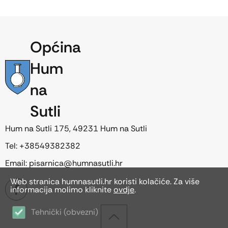
Općina
Hum
na
Sutli
Hum na Sutli 175, 49231 Hum na Sutli
Tel: +38549382382
Email: pisarnica@humnasutli.hr
Web stranica humnasutli.hr koristi kolačiće. Za više
informacija molimo kliknite
ovdje
.
Tehnički (obvezni)