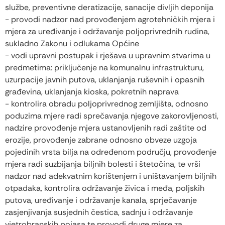
službe, preventivne deratizacije, sanacije divljih deponija
- provodi nadzor nad provođenjem agrotehničkih mjera i
mjera za uređivanje i održavanje poljoprivrednih rudina,
sukladno Zakonu i odlukama Općine
- vodi upravni postupak i rješava u upravnim stvarima u
predmetima: priključenje na komunalnu infrastrukturu,
uzurpacije javnih putova, uklanjanja ruševnih i opasnih
građevina, uklanjanja kioska, pokretnih naprava
- kontrolira obradu poljoprivrednog zemljišta, odnosno
poduzima mjere radi sprečavanja njegove zakorovljenosti,
nadzire provođenje mjera ustanovljenih radi zaštite od
erozije, provođenje zabrane odnosno obveze uzgoja
pojedinih vrsta bilja na određenom području, provođenje
mjera radi suzbijanja biljnih bolesti i štetočina, te vrši
nadzor nad adekvatnim korištenjem i uništavanjem biljnih
otpadaka, kontrolira održavanje živica i međa, poljskih
putova, uređivanje i održavanje kanala, sprječavanje
zasjenjivanja susjednih čestica, sadnju i održavanje
vjetrobranskih pojasa te provodi druge mjere za