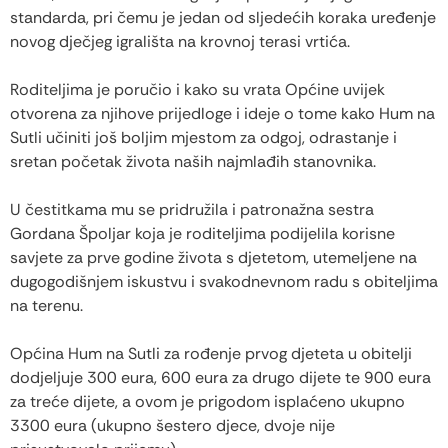
standarda, pri čemu je jedan od sljedećih koraka uređenje
novog dječjeg igrališta na krovnoj terasi vrtića.
Roditeljima je poručio i kako su vrata Općine uvijek
otvorena za njihove prijedloge i ideje o tome kako Hum na
Sutli učiniti još boljim mjestom za odgoj, odrastanje i
sretan početak života naših najmlađih stanovnika.
U čestitkama mu se pridružila i patronažna sestra
Gordana Špoljar koja je roditeljima podijelila korisne
savjete za prve godine života s djetetom, utemeljene na
dugogodišnjem iskustvu i svakodnevnom radu s obiteljima
na terenu.
Općina Hum na Sutli za rođenje prvog djeteta u obitelji
dodjeljuje 300 eura, 600 eura za drugo dijete te 900 eura
za treće dijete, a ovom je prigodom isplaćeno ukupno
3300 eura (ukupno šestero djece, dvoje nije