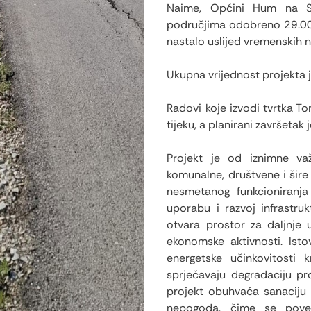
Naime, Općini Hum na Su
područjima odobreno 29.000,
nastalo uslijed vremenskih
Ukupna vrijednost projekta 
Radovi koje izvodi tvrtka To
tijeku, a planirani završetak
Projekt je od iznimne važ
komunalne, društvene i šire 
nesmetanog funkcioniranja 
uporabu i razvoj infrastru
otvara prostor za daljnje 
ekonomske aktivnosti. Isto
energetske učinkovitosti k
sprječavaju degradaciju pr
projekt obuhvaća sanaciju 
nepogoda, čime se poveć