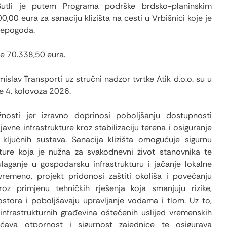
tli je putem Programa podrške brdsko-planinskim
00 eura za sanaciju klizišta na cesti u Vrbišnici koje je
 nepogoda.
je 70.338,50 eura.
mislav Transporti uz stručni nadzor tvrtke Atik d.o.o. su u
 je 4. kolovoza 2026.
nosti jer izravno doprinosi poboljšanju dostupnosti
javne infrastrukture kroz stabilizaciju terena i osiguranje
ključnih sustava. Sanacija klizišta omogućuje sigurnu
kture koja je nužna za svakodnevni život stanovnika te
ulaganje u gospodarsku infrastrukturu i jačanje lokalne
vremeno, projekt pridonosi zaštiti okoliša i povećanju
roz primjenu tehničkih rješenja koja smanjuju rizike,
ostora i poboljšavaju upravljanje vodama i tlom. Uz to,
infrastrukturnih građevina oštećenih uslijed vremenskih
ava otpornost i sigurnost zajednice te osigurava